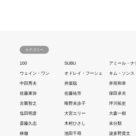
カテゴリー
100
SUBU
アミール・ナ
ウェイン・ワン
オドレイ・フーシェ
キム・ソンス
中田秀夫
井坂聡
井筒和幸
佐藤東弥
佐藤祐市
保田卓夫
古厩智之
唯野未歩子
坪川拓史
塩田明彦
大宮エリー
大森一樹
斎藤久志
木村ひさし
未分類
林徹
池田千尋
波多野貴文