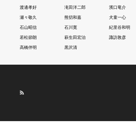
渡邊孝好
滝田洋二郎
濱口竜介
瀬々敬久
熊切和嘉
犬童一心
石山昭信
石川寛
紀里谷和明
若松節朗
萩生田宏治
諏訪敦彦
高橋伴明
黒沢清