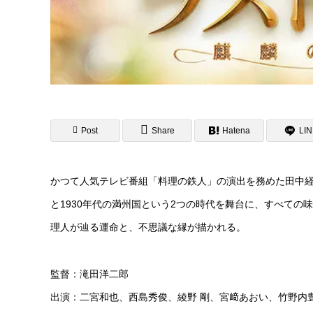
Post
Share
Hatena
LI
かつて人気テレビ番組「料理の鉄人」の演出を務めた田中
と1930年代の満州国という2つの時代を舞台に、すべての
理人が辿る運命と、不思議な縁が描かれる。
監督：滝田洋二郎
出演：二宮和也、西島秀俊、綾野 剛、宮﨑あおい、竹野内