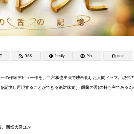
NE
RSS
feedly
Pin it
note
経一の作家デビュー作を、二宮和也主演で映画化した人間ドラマ。現代
味を記憶し再現することができる絶対味覚(＝麒麟の舌)の持ち主である2
豊、西畑大吾ほか