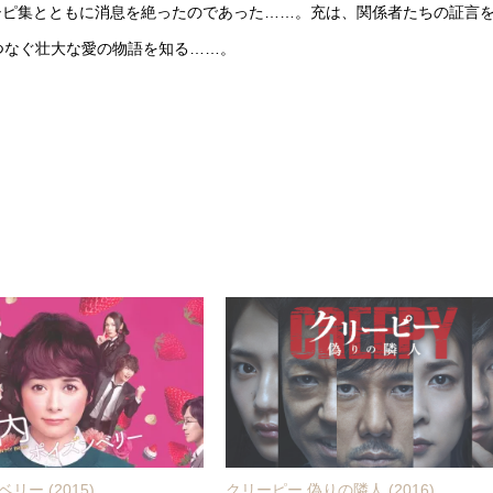
シピ集とともに消息を絶ったのであった……。充は、関係者たちの証言
つなぐ壮大な愛の物語を知る……。
リー (2015)
クリーピー 偽りの隣人 (2016)