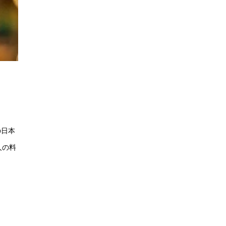
の日本
人の料