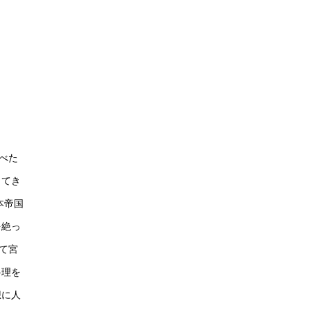
べた
きてき
本帝国
を絶っ
て宮
料理を
想に人