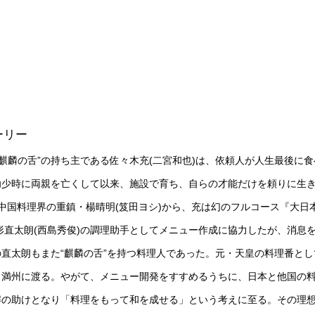
ーリー
“麒麟の舌”の持ち主である佐々木充(二宮和也)は、依頼人が人生最後に食
幼少時に両親を亡くして以来、施設で育ち、自らの才能だけを頼りに生
中国料理界の重鎮・楊晴明(笈田ヨシ)から、充は幻のフルコース『大日
形直太朗(西島秀俊)の調理助手としてメニュー作成に協力したが、消息
直太朗もまた“麒麟の舌”を持つ料理人であった。元・天皇の料理番とし
、満州に渡る。やがて、メニュー開発をすすめるうちに、日本と他国の
解の助けとなり「料理をもって和を成せる」という考えに至る。その理