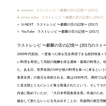
amazon : ラストレシピ 〜麒麟の舌の記憶〜 (2017)
prime video : ラストレシピ 〜麒麟の舌の記憶〜 (2017)
U-NEXT : ラストレシピ 〜麒麟の舌の記憶〜 (2017)
YouTube : ラストレシピ 〜麒麟の舌の記憶〜 (2017)
ラストレシピ 〜麒麟の舌の記憶〜 (2017)のスト
2000年代初頭。一度食べた味を完全再現できる絶対味覚＝
い料理を再現して高額の報酬を得る通称・最期の料理人。
た。ある日、世界各国のVIPが彼の料理を食べに来るという
食菜全席』の復元を依頼される。楊は1930年代、満州で山
た直太朗とともにレシピ集も散逸されたという。そしてその
内省に勤めていたが、『大日本帝国食菜全席』作成のため
融合して新たなレシピを生み出すことが、民族間の相互理