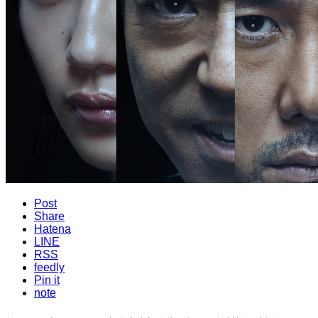
Post
Share
Hatena
LINE
RSS
feedly
Pin it
note