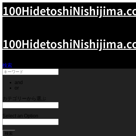
100HidetoshiNishijima.
西島秀俊の世界
100HidetoshiNishijima.
検索
and
or
カテゴリーから選ぶ
Select an Option