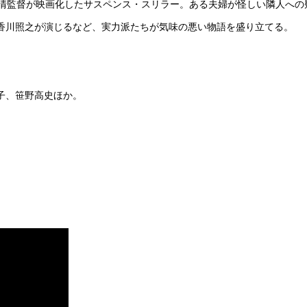
沢清監督が映画化したサスペンス・スリラー。ある夫婦が怪しい隣人への
香川照之が演じるなど、実力派たちが気味の悪い物語を盛り立てる。
子、笹野高史ほか。