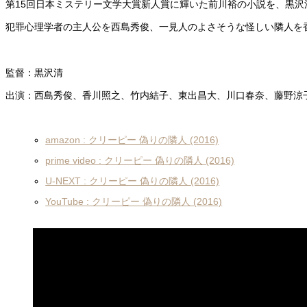
第15回日本ミステリー文学大賞新人賞に輝いた前川裕の小説を、黒
犯罪心理学者の主人公を西島秀俊、一見人のよさそうな怪しい隣人を
監督：黒沢清
出演：西島秀俊、香川照之、竹内結子、東出昌大、川口春奈、藤野涼
amazon : クリーピー 偽りの隣人 (2016)
prime video : クリーピー 偽りの隣人 (2016)
U-NEXT : クリーピー 偽りの隣人 (2016)
YouTube : クリーピー 偽りの隣人 (2016)